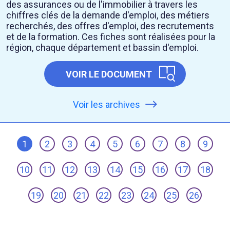
des assurances ou de l'immobilier à travers les
chiffres clés de la demande d'emploi, des métiers
recherchés, des offres d'emploi, des recrutements
et de la formation. Ces fiches sont réalisées pour la
région, chaque département et bassin d'emploi.
VOIR LE DOCUMENT
Voir les archives
1
2
3
4
5
6
7
8
9
10
11
12
13
14
15
16
17
18
19
20
21
22
23
24
25
26