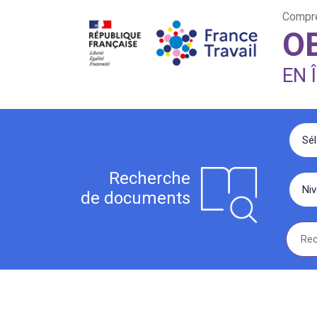
Aller au contenu principal
Compren
O
EN 
Sé
Recherche
Ni
de documents